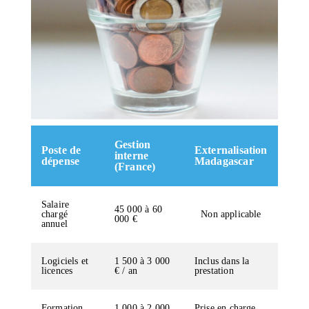
Gestion
Poste de
Externalisation
interne
dépense
Madagascar
(France)
Salaire
45 000 à 60
chargé
Non applicable
000 €
annuel
Logiciels et
1 500 à 3 000
Inclus dans la
licences
€ / an
prestation
Formation
1 000 à 2 000
Prise en charge